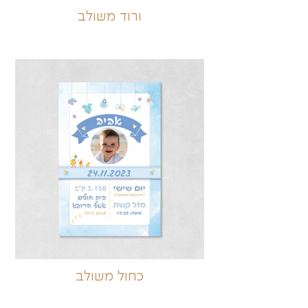
ורוד משולב
כחול משולב