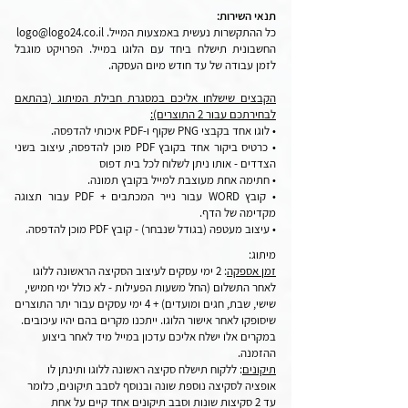
תנאי השירות:
כל ההתקשרות נעשית באמצעות המייל.
logo@logo24.co.il
החשבונית תישלח ביחד עם הלוגו במייל. הפרויקט מוגבל
לזמן עבודה של עד חודש מיום העסקה.
הקבצים שישלחו אליכם במסגרת חבילת המיתוג (בהתאם
לבחירתכם עבור 2 התוצרים):
• לוגו אחד בקבצי PNG שקוף ו-PDF איכותי להדפסה.
• כרטיס ביקור אחד בקובץ PDF מוכן להדפסה, עיצוב בשני
הצדדים - אותו ניתן לשלוח לכל בית דפוס
• חתימה אחת מעוצבת למייל בקובץ תמונה.
• קובץ WORD עבור נייר המכתבים + PDF עבור תצוגה
מקדימה של הדף.
• עיצוב מעטפה (בגודל שנבחר) - קובץ PDF מוכן להדפסה.
מיתוג:
זמן אספקה
: 2 ימי עסקים לעיצוב הסקיצה הראשונה ללוגו
לאחר התשלום (החל משעות הפעילות - לא כולל ימי חמישי,
שישי, שבת, חגים ומועדים) + 4 ימי עסקים עבור יתר התוצרים
שיסופקו לאחר אישור הלוגו. ייתכנו מקרים בהם יהיו עיכובים.
במקרים אלו ישלח אליכם עדכון במייל מיד לאחר ביצוע
ההזמנה.
תיקונים
: ללקוח תישלח סקיצה ראשונה ללוגו ותינתן לו
אופציה לסקיצה נוספת שונה ובנוסף לסבב תיקונים, כלומר
עד 2 סקיצות שונות וסבב תיקונים אחד קיים על אחת