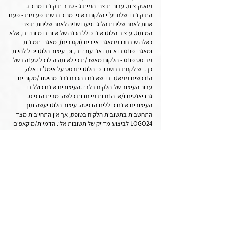
מהסקיצות. עבור תוצרי המיתוג - סבב תיקונים מרוכז.
התיקונים ישלחו ע"י הלקוח באופן מרוכז בשתי פעימות - פעם
אחת לאחר שליחת הלוגו ופעם שניה לאחר שליחת תוצרי
המיתוג. עיצוב הלוגו אינו כולל הכנה של איורים מיוחדים, אלא
כאלה שיבחרו ממאגרי איורים (וקטורים), מאגרי תמונות
ומאגרי פונטים איתם אנו עובדים, וכן עיצוב הלוגו יכול להיות
מבוסס פונט - הלקוח מאשר/ת כי לא תהיה לו כל טענה בשל
כך. יש לקחת בחשבון כי הלוגו יתבסס על אימג'ים אלה,
הנרכשים ממאגרים ושאינם בהכרח נבנו מהיסוד/מקוריים
עבור העיצוב של הלקוח בלבד.העיצובים אינם כוללים
גרדיאנטים ו/או הנחיות מיוחדות כלשהן מבית הדפוס.
העיצובים אינם כוללים הדפסה. עיצוב הלוגו יעשה תוך
התחשבות בתשובות הלקוח בטופס, אך אין התחייבות מצד
LOGO24 לביצוע מדויק של תשובות אלו. הדמיות/מוקאפים
לעיצוב אינם חלק מהשירות. במידה ולקוח מעוניין בעיצוב
הדמיות מסוימות הן יתומחרו בנפרד.
הערות על תוצרי המיתוג
: החבילה כוללת עיצוב חתימה אחת
למייל ועיצוב כרטיס ביקור אחד למייל. נייר המכתבים יכיל את
הלוגו ככותרת עליונה ואת פרטי יצירת הקשר, בכותרת
התחתונה. העיצוב יהיה כפוף לאפשרויות העיצוב ב-WORD.
במידה ותומחרו במייל תוספות של עיצובים לחבילת המיתוג -
העיצובים יהיו מורכבים משילוב של תמונות, וקטורים
וטקסטים ולא יכללו עבודת פוטושופ ויכללו סבב תיקונים אחד
מרוכז.