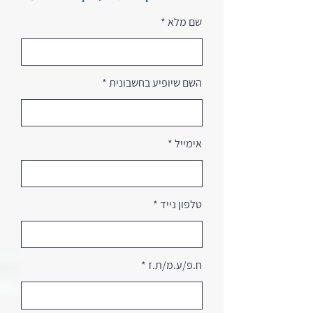
שם מלא
השם שיופיע בחשבונית
אימייל
טלפון נייד
ח.פ/ע.מ/ת.ז