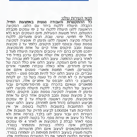
תנאי השירות שלנו:
כל ההתקשרות והעבודה נעשית באמצעות המייל.
הקבלה תישלח ללקוח ביחד עם הלוגו. הסקיצה
הראשונה ללוגו תישלח ללקוח עד 2 ימי עסקים מקבלת
התשלום, החל משעות הפעילות, מיום העסקים הבא (לא
כולל ימי חמישי, שישי, שבת, חגים ומועדים). ללקוח
תישלח סקיצה ראשונה ללוגו ותינתן לו אופציה לסקיצה
נוספת שונה ובנוסף לסבב תיקונים, כלומר עד 2 סקיצות
שונות וסבב תיקונים אחד קיים על אחת מהסקיצות.
ייתכנו מקרים בהם יהיו עיכובים והסקיצה תישלח מעל 2
ימי עסקים. במקרים אלו ישלח אליכם עדכון במייל מיד
לאחר ביצוע ההזמנה. עיצוב הלוגו מוגבל לזמן עבודה של
עד חודש מיום העסקה. עיצוב הלוגו אינו כולל הכנה של
איורים מיוחדים, אלא כאלה שיבחרו ממאגרי איורים
(וקטורים), מאגרי תמונות ומאגרי פונטים איתם אנו
עובדים, וכן עיצוב הלוגו יכול להיות מבוסס פונט - הלקוח
מאשר/ת כי לא תהיה לו כל טענה בשל כך. יש לקחת
בחשבון כי הלוגו יתבסס על אימג'ים אלה, הנרכשים
ממאגרים ושאינם בהכרח נבנו מהיסוד/מקוריים עבור
העיצוב של הלקוח בלבד. ללקוח תישלח סקיצה ללוגו
ותינתן לו אופציה לסקיצה נוספת וסבב תיקונים, כלומר
עד 2 סקיצות שונות וסבב תיקונים אחד קיים על אחת
מהסקיצות. סקיצה ראשונה תישלח עד 2 ימי עסקים
מביצוע התשלום (החל מיום למחרת). עיצוב הלוגו יעשה
תוך התחשבות בתשובות הלקוח בטופס, אך אין
התחייבות מצד LOGO24 לביצוע מדויק של תשובות אלו.
השירות הינו עבור עיצוב לוגו בלבד, בגרסה אחת ולא
כולל כל עיצוב או שירות נוסף. כל בקשה לתיקון או שינוי
נוסף לאחר קבלת 2 הסקיצות או לאחר 4 ימי עסקים
מקבלתן אינה כלולה בשירות ותתומחר בנפרד.
הדמיות/מוקאפים לעיצוב אינם חלק מהשירות. במידה
ולקוח מעוניין בעיצוב הדמיות מסוימות הן יתומחרו בנפרד.
באחריות הלקוח לשמור את כל התוצרים שנשלחים אליו.