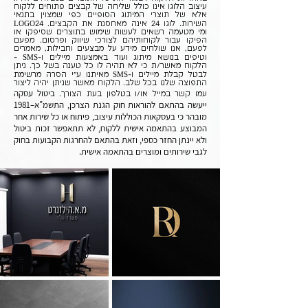
עיצוב הלוגו אינו כולל שליחה של קבצים פתוחים ללקוח
אלא של תוצרי המיתוג הסופיים כפי שמצוין בתנאי
השירות. לוגו 24 אינה מאחסנת את הקבצים. LOGO24
ומי מטעמה רשאים לעשות שימוש בתוצרים שסיפקו או
הפיקו עבור לקוחותיהם לצורכי שיווק ופרסום. מפעם
לפעם, אנו שולחים מידע על מבצעים וחבילות, מאמרים
וטיפים בנושא מיתוג ועוד באמצעות מיילים ו-SMS -
הלקוח מאשר/ת כי לא תהיה לו כל טענה בשל כך. ניתן
לבטל קבלת מיילים ו-SMS מאיתנו ע"י הסרה מרשימת
התפוצה שלנו בכל שלב. הלקוח מאשר שניתן יהיה ליצור
ביטול עסקה
עמו קשר במייל או/ו בטלפון בעת הצורך.
ייעשה בהתאם להוראות חוק הגנת הצרכן, התשמ"א–1981
מובהר כי בעסקאות הכוללות עיצוב, פיתוח או כל שירות אחר
המבוצע בהתאמה אישית ללקוח, לא תתאפשר זכות ביטול
ולא יינתן החזר כספי, וזאת בהתאם להחרגות הקבועות בחוק
לגבי שירותים ומוצרים בהתאמה אישית.