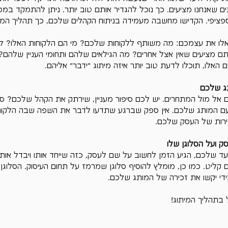
ים שאנחנו מציעים. כך נוכל להגדיר אותם טוב יותר. ניתן להתמקד במס
ספציפי. הקדישו מחשבה מעמידה בניתוח הקהלים שלכם, כך תהליך המית
לו את עצמכם: מה משותף ללקוחות שלכם? מי הם הלקוחות האלו? למ
מציעים שאין אצל אחרים? מה הגילאים שלהם ותחומי העניין שלהם?
האלו, תוכלו לדעת טוב יותר איזה מיתוג "ידבר" אליהם.
ג שלכם
 אל מול המתחרים. יש לכם סיפור מעניין, שירתק את הקהל שלכם? ספר
ה עם המותג שלכם. אין ספק שברגע שתדעו לדבר את השפה שבה הלקו
כירות של העסק שלכם.
 ועל הסלוגן שלו
 שלכם, הגיע הזמן לחשוב על שם לעסק, כזה שייחד אותו ויבדל אותו
קליט. כמו כן, מומלץ להוסיף סלוגן שמרמז על תחום העיסוק. הסלוגן 
מידי יקשו את זכירה של המותג שלכם.
בתהליך המיתוג!