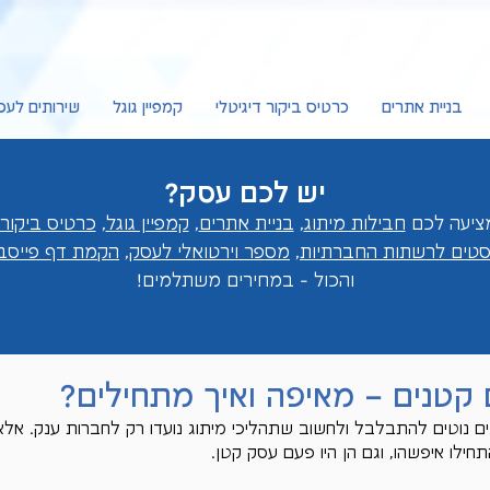
בניית אתרים
כרטיס ביקור דיגיטלי
קמפיין גוגל
שירותים לעס
יש לכם עסק?
חבילות מיתוג
,
בניית אתרים
,
קמפיין גוגל
,
כרטיס ביקור 
וסטים לרשתות החברתיות
,
מספר וירטואלי לעסק
,
הקמת דף פייסבו
והכול - במחירים מ
שתלמים!
 קטנים – מאיפה ואיך מתחילים?
 נוטים להתבלבל ולחשוב שתהליכי מיתוג נועדו רק לחברות ענק. אלא
חילו איפשהו, וגם הן היו פעם עסק קטן.