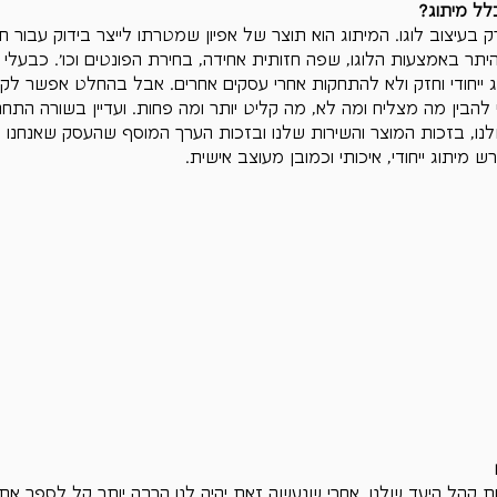
Γ
לל מיתוג?
עיצוב לוגו. המיתוג הוא תוצר של אפיון שמטרתו לייצר בידוק עבור ח
ן היתר באמצעות הלוגו, שפה חזותית אחידה, בחירת הפונטים וכו'. כבעלי 
ג ייחודי וחזק ולא להתחקות אחרי עסקים אחרים. אבל בהחלט אפשר ל
להבין מה מצליח ומה לא, מה קליט יותר ומה פחות. ועדיין בשורה התח
לנו, בזכות המוצר והשירות שלנו ובזכות הערך המוסף שהעסק שאנחנו י
מיתוג ייחודי, איכותי וכמובן מעוצב אישית.
את קהל היעד שלנו. אחרי שנעשה זאת יהיה לנו הרבה יותר קל לספר את