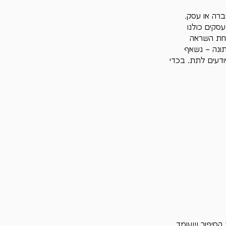
ברה או עסק. 
עסקים כולנו 
קחת השראה 
תונה – נשאף 
ודעים לתת. בכדי 
 הסיפור שעומד 