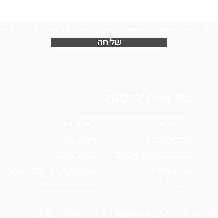
ם/ה לתנאי השימוש ולמדיניות הפרטיות, ומאשר/ת יצירת קשר מטעם Logo24
שליחה
שירותים לעסקים
עיצוב לוגו
קמפיין גוגל
חבילת מיתוג
עיצוב פוסטים
חבילת מיתוג לעורכי דין
מספר וירטואלי
בניית אתרים
כרטיס ביקור דיגיטלי לעסק
דפי נחיתה
סטיקרים ממותגים
מדיניות פרטיות ותנאי השימוש
| ט.ל.ח |
הצהרת נגישות