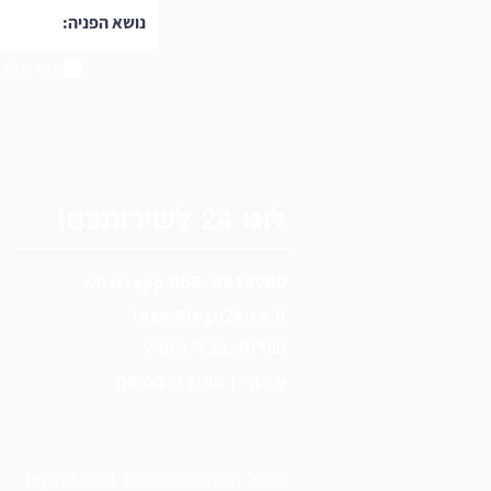
אני מסכי
לוגו 24 לשירותכם!
wh
ats
app
055-9913080
logo@logo24.co.il
שירות בכל הארץ
א'-ה' | 09:00-17:00
logo24.co.il
© כל הזכויות שמורות