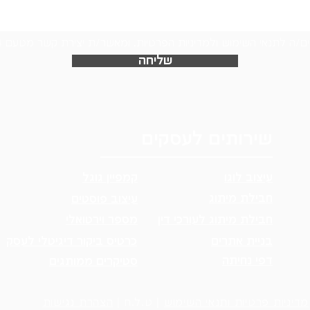
ם/ה לתנאי השימוש ולמדיניות הפרטיות, ומאשר/ת יצירת קשר מטעם Logo24
שליחה
שירותים לעסקים
עיצוב לוגו
קמפיין גוגל
חבילת מיתוג
עיצוב פוסטים
חבילת מיתוג לעורכי דין
מספר וירטואלי
בניית אתרים
כרטיס ביקור דיגיטלי לעסק
דפי נחיתה
סטיקרים ממותגים
מדיניות פרטיות ותנאי השימוש
| ט.ל.ח |
הצהרת נגישות