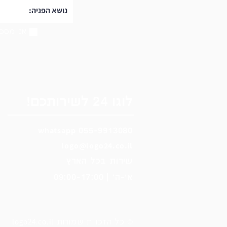
אני מסכי
לוגו 24 לשירותכם!
wh
ats
app
055-9913080
logo@logo24.co.il
שירות בכל הארץ
א'-ה' | 09:00-17:00
logo24.co.il
© כל הזכויות שמורות