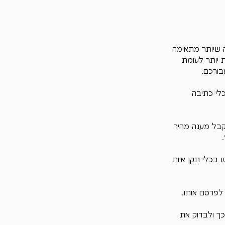
 שיותר מתאימה 
יותר לעומת 
בורכם.
שתמש של כלי כתיבה 
השתמש במבחר רחב של פקודות של ChatGPT כדי לקבל מענה מהיר 
בכלי תקן איות 
לפרסם אותו.
ם לכך ולבדוק את 