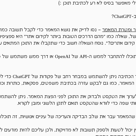
Γ
י מאפשר בסיס לא רע לכתיבת תוכן :)
C?
ר ומטרת המאמר
 – נסו לדייק את נושא המאמר כדי לקבל תשובה כמה
 שאלה כמו "מהם הדרכים הטובות ביותר לקידום אתר" היא ספציפית 
קידום אתרים?". נוסח השאלה חשוב כדי שתקבלו את התוכן המתאים ע
- תוכלו להתחבר לממש ה-API של OpenAI או דרך ממש מ
 – במהלך הכתיבה ניתן ל
 המאמר, כמו גם לבקש עזרה בכתיבת משפטים, פסקאות, כותרות וכו'.
ערוך את הטקסט ולבדוק את התוכן לפני הפצת המאמר. ניתן להשתמש 
וותי שפה כדי לוודא שהטקסט תואם לתקן הלשוני ומובן לקורא. 
שהמאמר עבר את שלב הבדיקה והעריכה של עיניים אנושיות, זה תוכלו 
לציין שצ'ט GPT עדיין יכול לטעות ולספק תשובות לא מדוייקות, ולכן עליכם להיות מודעי