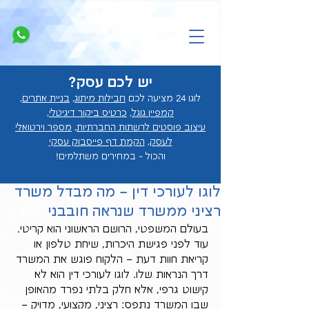
יש לכם עסק?
לוגו 24 מציעה לכם
חבילות מיתוג
,
בניית אתרים
,
קמפיין גוגל
,
כרטיס ביקור דיגיטלי
,
עיצוב פוסטים לרשתות החברתיות
,
מספר וירטואלי
לעסק
,
הקמת דף פייסבוק עסקי
והכול - במחירים מ
שתלמים!
לוגו לעורכי דין – מה מבדל משרד
רציני ממשרד שנראה חובבני
בעולם המשפטי, הרושם הראשוני הוא קריטי. 
עוד לפני פגישת היכרות, שיחת טלפון או 
קריאת חוות דעת – הלקוח פוגש את המשרד 
דרך הנראות שלו. לוגו לעורכי דין הוא לא 
קישוט גרפי, אלא חלק בלתי נפרד מהאופן 
שבו המשרד נתפס: רציני, מקצועי, מדויק – 