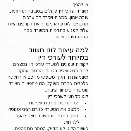
או להפך.
משרדי עורכי דין פועלים בסביבה תחרותית, 
שבה אמון, סמכות ויוקרה הם ערכים 
מרכזיים. לוגו שלא משדר את הערכים האלו 
עלול לפגוע בתדמית המשרד כבר 
מהמפגש הראשון.
למה עיצוב לוגו חשוב 
במיוחד לעורכי דין
לקוחות שפונים למשרד עורכי דין נמצאים 
לרוב בסיטואציה רגישה: סכסוך, עסקה 
משמעותית, הליך משפטי מורכב או החלטה 
כלכלית כבדת משקל. הם מחפשים משרד 
שמשדר ביטחון ויציבות.
לוגו מקצועי לעורכי דין:
יוצר תחושת סמכות ואמינות
ממצב את המשרד כגורם רציני ומנוסה
תומך במסר שהמשרד רוצה להעביר 
ללקוחות
כאשר הלוגו לא מדויק, המסר מתפספס.