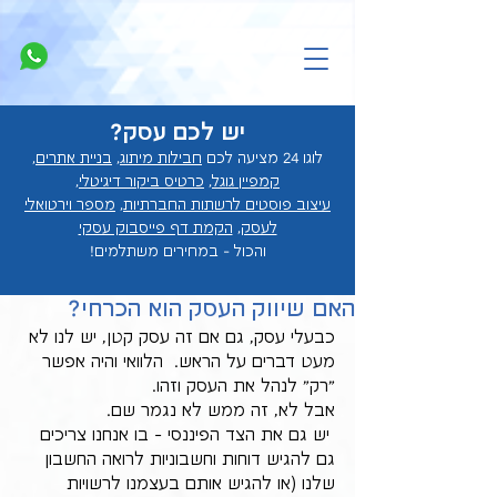
יש לכם עסק?
לוגו 24 מציעה לכם
חבילות מיתוג
,
בניית אתרים
,
קמפיין גוגל
,
כרטיס ביקור דיגיטלי
,
עיצוב פוסטים לרשתות החברתיות
,
מספר וירטואלי
לעסק
,
הקמת דף פייסבוק עסקי
והכול - במחירים מ
שתלמים!
האם שיווק העסק הוא הכרחי?
כבעלי עסק, גם אם זה עסק קטן, יש לנו לא 
מעט דברים על הראש.  הלוואי והיה אפשר 
"רק" לנהל את העסק וזהו.
אבל לא, זה ממש לא נגמר שם.
 יש גם את הצד הפיננסי - בו אנחנו צריכים 
גם להגיש דוחות וחשבוניות לרואה החשבון 
שלנו (או להגיש אותם בעצמנו לרשויות 