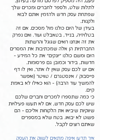
פעם, היה מספיק לפרסם מודעה בעיתון, 
לתלות שלט, ולספר לחברים ומכרים שלך 
שפתחת עסק חדש ולהזמין אותם לבוא 
ולקנות.
בעידן של היום כולנו מול מסכים. אם זה 
בטלויזיה, בנייד, בטאבלט ועוד. ואם נפרק 
את זה אנחנו רואים שגוגל והרשתות 
החברתיות הן אלה שמכתיבות את המסרים 
היום ומשם כולנו "יונקים" את כל המידע - 
חדשות, בידור וכמובן גם פרסומות.
אם יש לכם עסק שאין לו אתר, ואין לו דף 
פייסבוק / אינסטגרם / טוויטר (ואפשר 
להמשיך עוד הרבה) - הוא כאילו לא באמת 
קיים.
כי כמה שתספרו למכרים וחברים שלכם 
שיש לכם עסק חדש, אם לא תעשו פעילויות 
שיווקיות שיביאו את הלקוחות אליכם - הם 
פשוט לא יבואו. בטח שלא במספרים 
שאתם רוצים לקבל.
איך תדעו איפה מתאים לשווק את העסק 