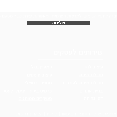
ם/ה לתנאי השימוש ולמדיניות הפרטיות, ומאשר/ת יצירת קשר מטעם Logo24
שליחה
שירותים לעסקים
עיצוב לוגו
קמפיין גוגל
חבילת מיתוג
עיצוב פוסטים
חבילת מיתוג לעורכי דין
מספר וירטואלי
בניית אתרים
כרטיס ביקור דיגיטלי לעסק
דפי נחיתה
סטיקרים ממותגים
מדיניות פרטיות ותנאי השימוש
| ט.ל.ח |
הצהרת נגישות