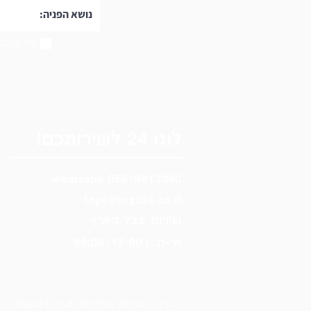
אני מסכי
לוגו 24 לשירותכם!
wh
ats
app
055-9913080
logo@logo24.co.il
שירות בכל הארץ
א'-ה' | 09:00-17:00
logo24.co.il
© כל הזכויות שמורות