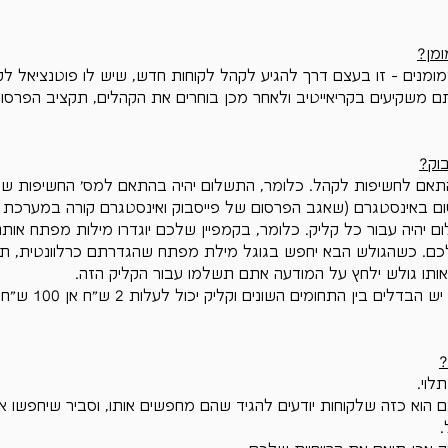
Γ
ומן?
מומנים - זו בעצם דרך להגיע לקהל לקוחות חדש, שיש לו פוטנציאל לק
 משקיעים בקריאייטיב ולאחר מכן בוחרים את הקהלים, תקציב הפרסום
בוק?
אם לחשיפות לקהל. כלומר, התשלום יהיה בהתאם למס' החשיפות של
ם באינסטגרם (שאגב הפרסום של פייסבוק ואינסטגרם קורה במערכת ש
 יהיה עבור כל קליק. כלומר, בקמפיין שלכם יוגדרו מילות מפתח אותם
לכם. כשהגולש הבא יחפש בגוגל מילת מפתח שהגדרתם כרלוונטית, ת
ותו גולש ילחץ על המודעה אתם תשלמו עבור הקליק הזה.
כמה עולה כל קליק? תלוי. י
?
לוי. 
הוא כזה שלקוחות יודעים להגיד שהם מחפשים אותו, וסביר שיחפשו אות
.