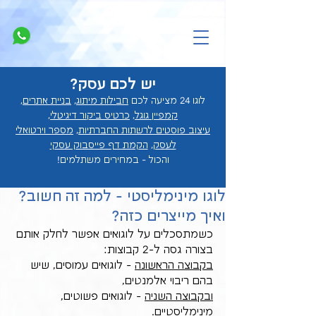
יש לכם עסק?
לוגו 24 מציעה לכם
חבילות מיתוג
,
בניית אתרים
,
קמפיין גוגל
,
כרטיס ביקור דיגיטלי
,
עיצוב פוסטים לרשתות החברתיות
,
מספר וירטואלי
לעסק
,
הקמת דף פייסבוק עסקי
והכול - במחירים מ
שתלמים!
לוגו מינימליסטי - למה זה חשוב?
ואיך מייצרים כזה?
כשמתסכלים על לוגואים אפשר לחלק אותם 
בצורה גסה ל-2 קבוצות: 
בקבוצה הראשונה
 - לוגואים עמוסים, שיש 
בהם ריבוי אלמנטים,
ובקבוצה השניה
 - לוגואים פשוטים, 
מינימליסטיים.