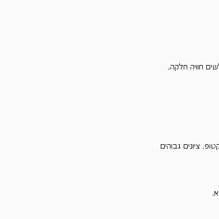
ולים בכלי Google PageSpeed Insights ויעניק לגולשים חוויה חלקה, 
0 עד 100 לשני מצבים: נייד ודסקטופ. ציונים גבוהים 
.