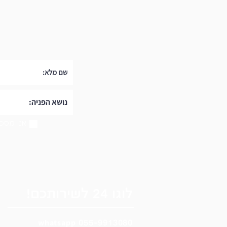
אני מסכי
לוגו 24 לשירותכם!
wh
ats
app
055-9913080