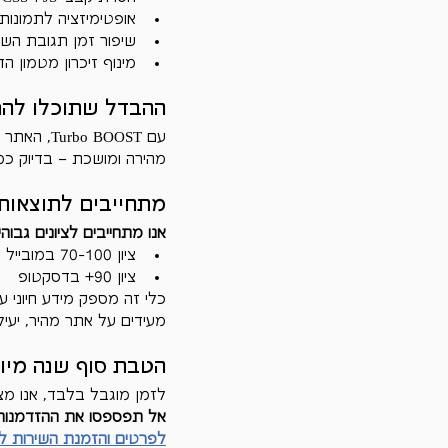
אופטימיזציה לתמונות
שיפור זמן תגובת הש
מינוף זיכרון מטמון ה
ההבדל שתוכלו להר
מהירה ומושכת – בדיוק כ
מתחייבים לתוצאות!
אנו מתחייבים לציונים גבוהים בכלי eed Insights
ציון 70-100 במובייל
ציון 90+ בדסקטופ
מעידים על אתר מהיר, יעיל
הטבת סוף שנה מיו
לזמן מוגבל בלבד, אנו מ
אל תפספסו את ההזדמנות ל
לפרטים והזמנת השירות לח