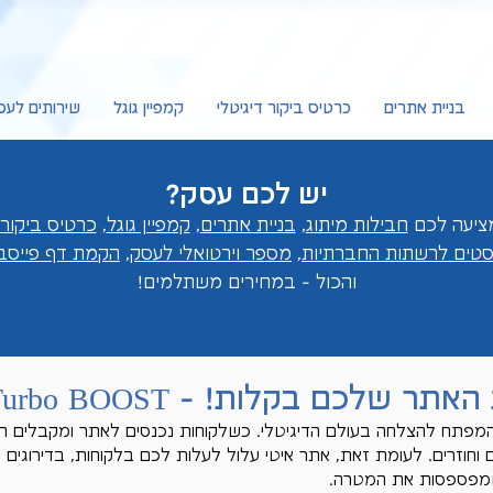
בניית אתרים
כרטיס ביקור דיגיטלי
קמפיין גוגל
שירותים לעס
יש לכם עסק?
חבילות מיתוג
,
בניית אתרים
,
קמפיין גוגל
,
כרטיס ביקור 
וסטים לרשתות החברתיות
,
מספר וירטואלי לעסק
,
הקמת דף פייסבו
והכול - במחירים מ
שתלמים!
ר שלכם בקלות! - Turbo BOOST
פתח להצלחה בעולם הדיגיטלי. כשלקוחות נכנסים לאתר ומקבלים חוו
 וחוזרים. לעומת זאת, אתר איטי עלול לעלות לכם בלקוחות, בדירוגים ב
שמפספסות את המטרה.