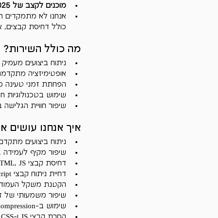
מוכנים לקצב של 2025
אנחנו לא מתמקדים רק
כולל דחיסת קבצים, א
מה כולל השירות?
ניתוח ביצועים מעמיק ו
אופטימיזציה מתקדמת
הפחתת זמני טעינה מ
שימוש בטכנולוגיות חדשניות כמו דחי
שיפור חוויית הגלישה ב
איך אנחנו עושים א
ניתוח ביצועים מתקדם באמצעות nsights
שיפור מקיף לעמידה בסטנדרטי
דחיסת קבצי HTML, JS ו-CSS
דחיית ניתוח קבצי JavaScript
הקטנת משקל העמוד 
שיפור משמעותי של ז
שימוש ב-Gzip Compression
הסרת קבצי JS ו-CSS מעכבי טעינה