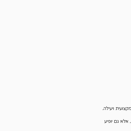
צועית ויעילה.
 נהדר, אלא גם יופיע 