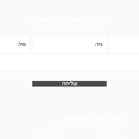
הזמינו שיחת ייעוץ ראשונית
ונשוב אליכם בהקדם!
ם/ה לתנאי השימוש ולמדיניות הפרטיות, ומאשר/ת יצירת קשר מטעם Logo24
שליחה
שירותים לעסקים
עיצוב לוגו
קמפיין גוגל