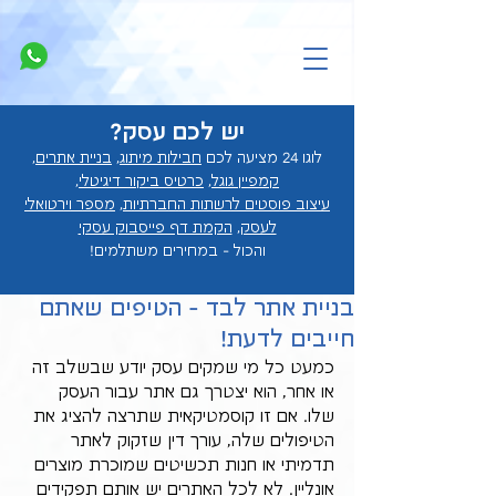
יש לכם עסק?
לוגו 24 מציעה לכם
חבילות מיתוג
,
בניית אתרים
,
קמפיין גוגל
,
כרטיס ביקור דיגיטלי
,
עיצוב פוסטים לרשתות החברתיות
,
מספר וירטואלי
לעסק
,
הקמת דף פייסבוק עסקי
והכול - במחירים מ
שתלמים!
בניית אתר לבד - הטיפים שאתם
חייבים לדעת!
כמעט כל מי שמקים עסק יודע שבשלב זה 
או אחר, הוא יצטרך גם אתר עבור העסק 
שלו. אם זו קוסמטיקאית שתרצה להציג את 
הטיפולים שלה, עורך דין שזקוק לאתר 
תדמיתי או חנות תכשיטים שמוכרת מוצרים 
אונליין. לא לכל האתרים יש אותם תפקידים 