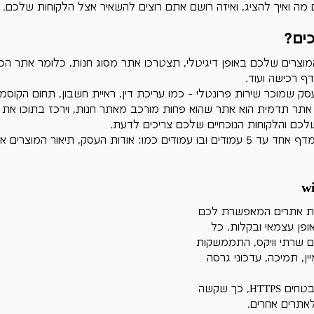
Γ
 מה ואיך להציג, ואיזה רושם אתם רוצים להשאיר אצל הלקוחות שלכם.
כים?
וצרים שלכם באופן דיגיטלי, תצטרכו אתר מסוג חנות, כלומר אתר הכו
דף רכישה ועוד.
 שמוכר שירות פרונטלי - כמו עריכת דין, ראיית חשבון, תחום הקוסמטיק
תר תדמית הוא אתר שהוא פחות מורכב מאתר חנות, וירכז בתוכו את 
לכם והלקוחות הנוכחיים שלכם צריכים לדעת. 
 לרוב מורכב מדף אחד עד 5 עמודים ובו עמודים כמו: אודות העסק, תיאור המוצ
יית אתרים המאפשרת לכם 
פן עצמאי ובקלות. כל 
עם שרתי וויקס, התממשקות 
ין, תמיכה, עדכוני גרסה 
כמו כן, כל אתרי וויקס מאובטחים HTTPS, כך שקשה 
אתרים אחרים. 