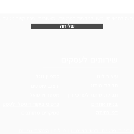
ם/ה לתנאי השימוש ולמדיניות הפרטיות, ומאשר/ת יצירת קשר מטעם Logo24
שליחה
שירותים לעסקים
עיצוב לוגו
קמפיין גוגל
חבילת מיתוג
עיצוב פוסטים
חבילת מיתוג לעורכי דין
מספר וירטואלי
בניית אתרים
כרטיס ביקור דיגיטלי לעסק
דפי נחיתה
סטיקרים ממותגים
מדיניות פרטיות ותנאי השימוש
| ט.ל.ח |
הצהרת נגישות