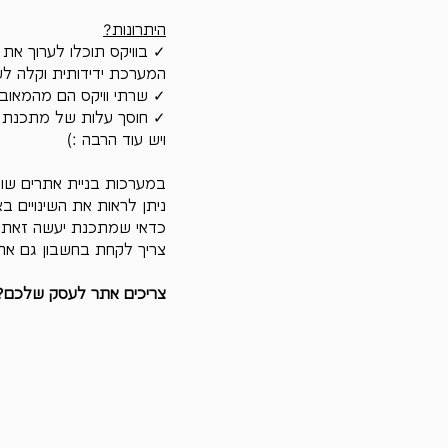
היתרונות?
✓ בוויקס תוכלו לערוך את
המערכת ידידותית וקלה לש
✓ שרתי וויקס הם מהמאובט
✓ חוסך עלות של מתכנת עב
ויש עוד הרבה :)
במערכות בניית אתרים שונ
ניתן לראות את השינויים 
כדאי שמתכנת יעשה זאת, ע
צריך לקחת בחשבון גם את 
צריכים אתר לעסק שלכם? בלוגו 24 אנו מציעים חבילות ס