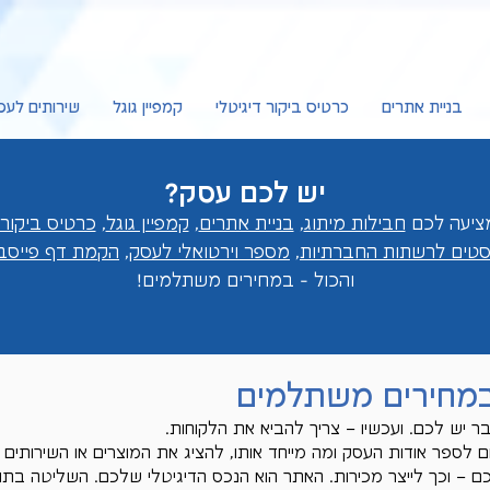
בניית אתרים
כרטיס ביקור דיגיטלי
קמפיין גוגל
שירותים לעס
יש לכם עסק?
חבילות מיתוג
,
בניית אתרים
,
קמפיין גוגל
,
כרטיס ביקור 
וסטים לרשתות החברתיות
,
מספר וירטואלי לעסק
,
הקמת דף פייסבו
והכול - במחירים מ
שתלמים!
במחירים משתלמים
ר יש לכם. ועכשיו – צריך להביא את הלקוחות.
 לספר אודות העסק ומה מייחד אותו, להציג את המוצרים או השירותי
כם – וכך לייצר מכירות. האתר הוא הנכס הדיגיטלי שלכם. השליטה בתו