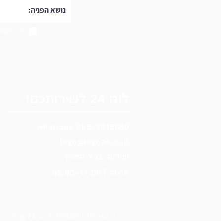
אני מסכי
לוגו 24 לשירותכם!
wh
ats
app
055-9913080
logo@logo24.co.il
שירות בכל הארץ
א'-ה' | 09:00-17:00
logo24.co.il
© כל הזכויות שמורות