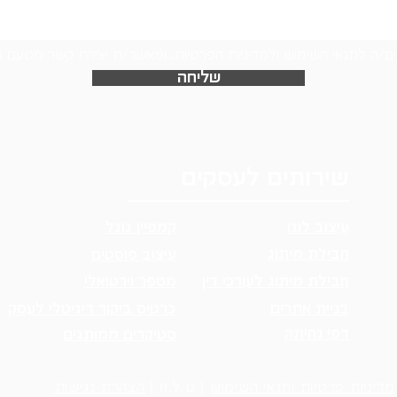
ם/ה לתנאי השימוש ולמדיניות הפרטיות, ומאשר/ת יצירת קשר מטעם Logo24
שליחה
שירותים לעסקים
עיצוב לוגו
קמפיין גוגל
חבילת מיתוג
עיצוב פוסטים
חבילת מיתוג לעורכי דין
מספר וירטואלי
בניית אתרים
כרטיס ביקור דיגיטלי לעסק
דפי נחיתה
סטיקרים ממותגים
מדיניות פרטיות ותנאי השימוש
| ט.ל.ח |
הצהרת נגישות