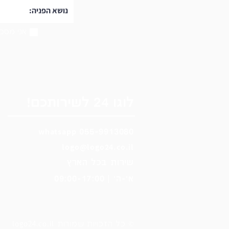
אני מסכי
לוגו 24 לשירותכם!
wh
ats
app
055-9913080
logo@logo24.co.il
שירות בכל הארץ
א'-ה' | 09:00-17:00
logo24.co.il
© כל הזכויות שמורות