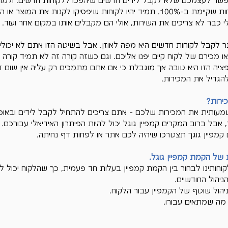
Γ
לאפשר לעצמכם שלא לקבל לידים חדשים שיהפכו ללקוחות חדשים. ולמ
- כיום אין נאמנות של לקוחות שקיימת ב-100%. תמיד יהיו לקוחות שיפסיקו לקנות את 
 כבר לא צריכים את השירות, אולי הם מקבלים אותו במקום אחר ועוד.
ר לקבל לקוחות חדשים היא מפה לאוזן. אבל בשיטה הזו אתם לא יכולים
מכירם של לקוח קיים יפנו אליכם. וגם כשזה קורה זה לא תמיד קורה ב
פציה הזו היא טובה אך מוגבלת כי אם אתם מתמכים רק עליה אין שום ד
גדיל את המכירות.
ירות?
עותית את המכירות שלכם - אתם צריכים להתחיל לקבל לידים ובאופן
 אבל ברוב המקרים קמפיין גוגל יכול להיות הפיתרון האידיאלי עבורכם. 
קמפיין גוגך תצטרכו שיהיה לכם אתר או לפחות דף נחיתה.
חותינו לבחור בין הקמת קמפיין בעלות חד פעמית, כך שהלקוח יכול לנ
יהול החודשיים.
יהול שוטף של הקמפיין עבור הלקוח.
מה שמתאים עבורו.