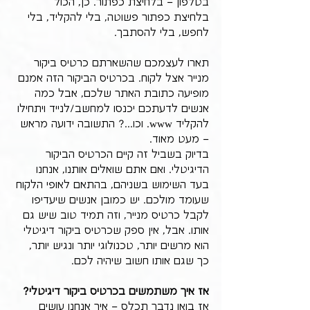
בטלפון – בלחיצת כפתור. כן, הכול 
בלחיצת כפתור פשוטה, בלי להקליד, בלי 
לחפש, בלי להסתבך.
תארו לעצמכם שהשארתם כרטיס ביקור 
מנייר אצל לקוח. בכרטיס הביקור הזה אמנם 
מופיעה כתובת האתר שלכם, אבל כמה 
אנשים לדעתכם יכנסו למחשב/לנייד ויתחילו 
להקליד www. וכו...? התשובה ידועה מראש 
– מעט מאוד.
בדיוק בשביל זה קיים הכרטיס הביקור 
הדיגיטלי. ואם אתם שואלים אותנו, אנחנו 
בעד השימוש בשניהם, בהתאם לאופי הלקוח 
שעומד מולכם. יש כמובן אנשים שיעדיפו 
לקבל כרטיס מנייר, וזה תמיד טוב שיש גם 
אותו. אבל, אין ספק שכרטיס ביקור דיגיטלי 
הוא מרשים יותר, טכנולוגי יותר ונגיש יותר, 
כך שגם אותו חשוב שיהיה לכם.
אז איך משתמשים בכרטיס ביקור דיגיטלי?
אז בואו נדבר תכלס – איך אנחנו עושים 