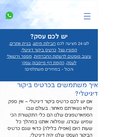
יש לכם עסק?
לוגו 24 מציעה לכם
חבילות מיתוג
,
בניית אתרים
,
קמפיין גוגל
,
כרטיס ביקור דיגיטלי
,
עיצוב פוסטים לרשתות החברתיות
,
מספר וירטואלי
לעסק
,
הקמת דף פייסבוק עסקי
והכול - במחירים מ
שתלמים!
איך משתמשים בכרטיס ביקור
דיגיטלי?
אם יש לכם כרטיס ביקור דיגיטלי – אין ספק 
שלא נשארתם מאחור. בעולם שבו 
הסמארטפונים שלנו הם כלי התקשורת הכי 
שמיש עבורנו, שמלווה אותנו במהלך כל 
שעות היום (ואפילו בלילה) כדאי שגם כרטיס 
הביקור העסקי שלנו יהיה דיגיטלי.