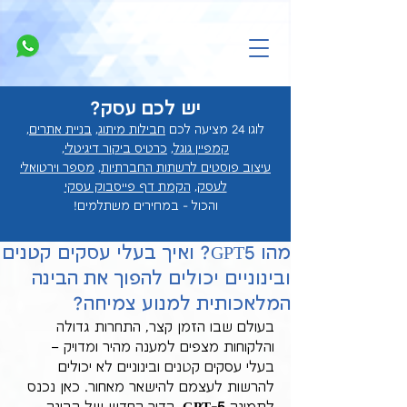
יש לכם עסק?
לוגו 24 מציעה לכם
חבילות מיתוג
,
בניית אתרים
,
קמפיין גוגל
,
כרטיס ביקור דיגיטלי
,
עיצוב פוסטים לרשתות החברתיות
,
מספר וירטואלי
לעסק
,
הקמת דף פייסבוק עסקי
והכול - במחירים מ
שתלמים!
מהו GPT5? ואיך בעלי עסקים קטנים
ובינוניים יכולים להפוך את הבינה
המלאכותית למנוע צמיחה?
בעולם שבו הזמן קצר, התחרות גדולה 
והלקוחות מצפים למענה מהיר ומדויק – 
בעלי עסקים קטנים ובינוניים לא יכולים 
להרשות לעצמם להישאר מאחור. כאן נכנס 