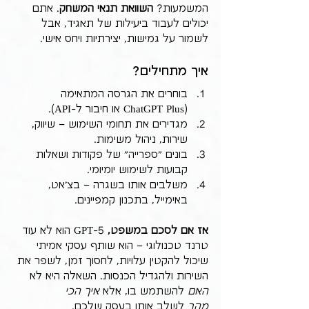
המשמעות? 
השוואת תנאי המשחק
. אתם 
יכולים לעבוד ביעילות של תאגיד, אבל 
לשמור על גמישות, יצירתיות ויחס אישי.
איך מתחילים?
בוחרים את הגרסה המתאימה 
(ChatGPT Plus או חיבור ל-API).
מגדירים את תחומי השימוש – שיווק, 
שירות, ניהול משימות.
בונים "ספרייה" של פקודות ושאלות 
קבועות לשימוש יומיומי.
משלבים אותו בשגרה – בצ'אט, 
באימייל, בתכנון קמפיינים.
אז אם לסכם במשפט, 
GPT-5 הוא לא עוד 
טרנד טכנולוגי – הוא שותף עסקי אמיתי 
שיכול להקטין עלויות, לחסוך זמן, לשפר את 
השירות ולהגדיל הכנסות. השאלה היא לא 
האם
 להשתמש בו, אלא 
איך הכי 
מהר
 לשלב אותו בעסק שלכם.