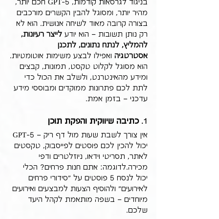
בניגוד לגרסאות קודמות, GPT-5 חכם יותר, 
מהיר יותר, ומסוגל להבין הקשרים מורכבים 
בצורה קרובה מאוד לשיחה אנושית. הוא לא 
רק נותן תשובות – הוא יודע 
לייצר רעיונות, 
להמליץ, לנתח נתונים, לתכנן 
אסטרטגיה
 ואפילו לבצע משימות אוטומטיות.
הוא מסוגל לקלוט טקסט, תמונות, קבצים 
ומידע מהאינטרנט, ולשלב את הכול כדי 
לתת לכם פתרונות ממוקדים ומבוססי מידע 
עדכני – בזמן אמת.
1. 
כתיבה שיווקית והפקת תוכן
אין צורך לשבת שעות מול דף ריק – GPT-5 
יכול להכין לכם פוסטים לפייסבוק, טקסטים 
לאתר, תסריטי וידאו, ניוזלטרים ודפי 
מכירה.לדוגמה: אתם חנות פרחים? הכלי 
יכול לנסח 5 פוסטים על "סידורי פרחים 
לאירועים" ולהוסיף הצעות למבצעים ואירועים 
מיוחדים – בשפה מותאמת לקהל היעד 
שלכם.